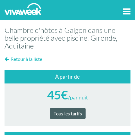
Tog
navi
Chambre d'hôtes à Galgon dans une
belle propriété avec piscine. Gironde,
Aquitaine
Retour à la liste
À partir de
45€
/par nuit
Tous les tarifs