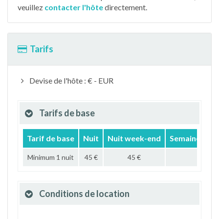
veuillez
contacter l'hôte
directement.
Tarifs
Devise de l'hôte : € - EUR
Tarifs de base
Tarif de base
Nuit
Nuit week-end
Semaine
Mo
Minimum 1 nuit
45 €
45 €
Conditions de location