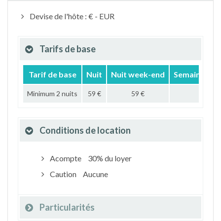
Devise de l'hôte : € - EUR
Tarifs de base
Tarif de base
Nuit
Nuit week-end
Semaine
M
Minimum 2 nuits
59 €
59 €
Conditions de location
Acompte
30% du loyer
Caution
Aucune
Particularités