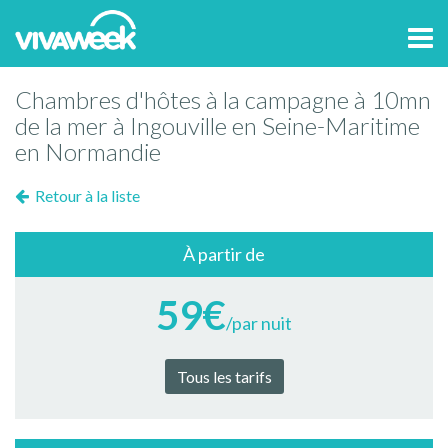
Tog
navi
Chambres d'hôtes à la campagne à 10mn
de la mer à Ingouville en Seine-Maritime
en Normandie
Retour à la liste
À partir de
59€
/par nuit
Tous les tarifs