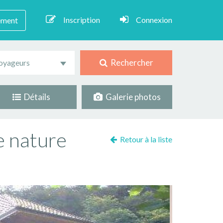
Inscription
Connexion
ement
Rechercher
oyageurs
Détails
Galerie photos
e nature
Retour à la liste