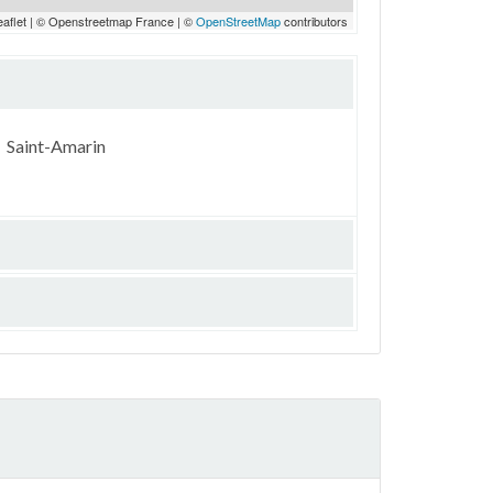
eaflet | © Openstreetmap France | ©
OpenStreetMap
contributors
Saint-Amarin