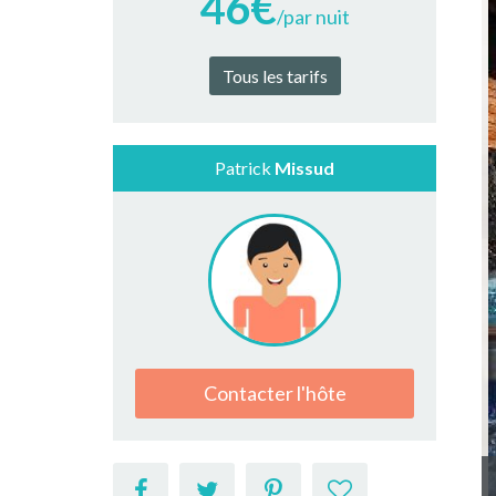
46€
/par nuit
Tous les tarifs
Patrick
Missud
Contacter l'hôte