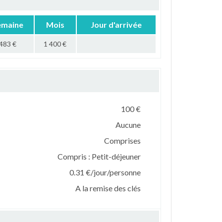
emaine
Mois
Jour d'arrivée
483 €
1 400 €
100 €
Aucune
Comprises
Compris : Petit-déjeuner
0.31 €/jour/personne
A la remise des clés