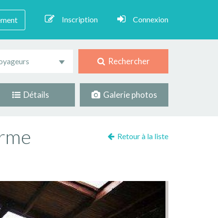
Inscription
Connexion
ement
Rechercher
oyageurs
Détails
Galerie photos
arme
Retour à la liste