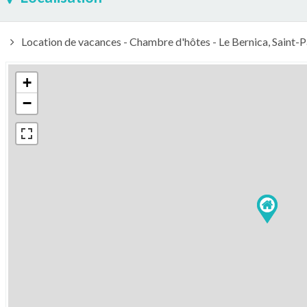
Location de vacances - Chambre d'hôtes - Le Bernica, Saint-P
+
−