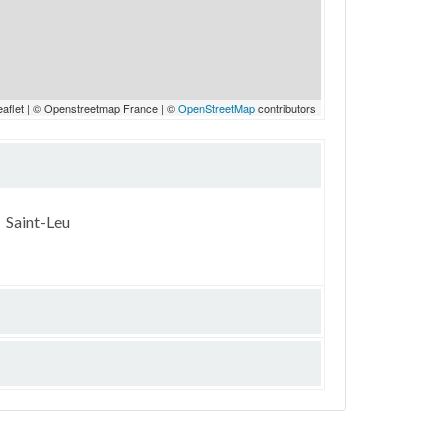
eaflet | © Openstreetmap France | ©
OpenStreetMap
contributors
Saint-Leu