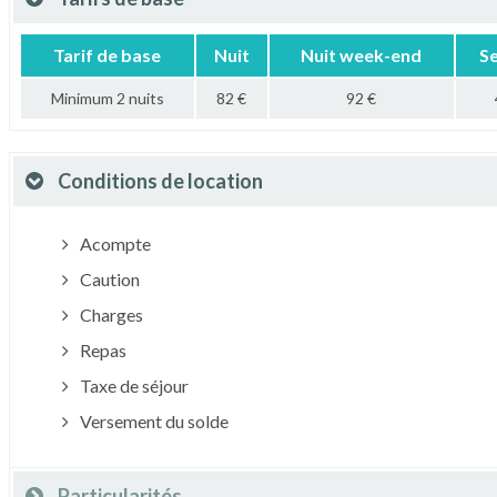
Tarif de base
Nuit
Nuit week-end
S
Minimum 2 nuits
82 €
92 €
Conditions de location
Acompte
Caution
Charges
Repas
Taxe de séjour
Versement du solde
Particularités