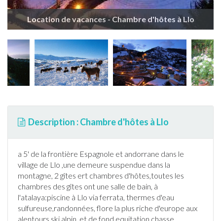
Location de vacances - Chambre d'hôtes à Llo
Description : Chambre d'hôtes à Llo
a 5' de la frontière Espagnole et andorrane dans le
village de
Llo
,une demeure suspendue dans la
montagne, 2 gîtes ert chambres d'hôtes,toutes les
chambres des gîtes ont une salle de bain, à
l'atalaya:
piscine
à
Llo
via ferrata, thermes d'eau
sulfureuse,
randonnée
s, flore la plus riche d'europe aux
alentours
ski
alpin, et de fond
equitation
chasse ,