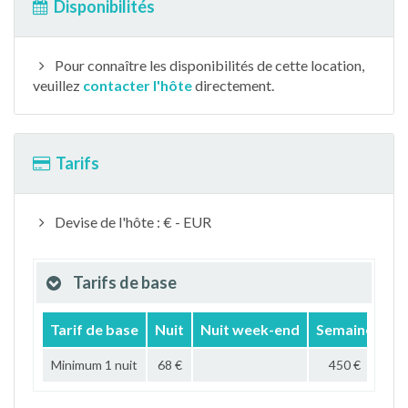
Disponibilités
Pour connaître les disponibilités de cette location,
veuillez
contacter l'hôte
directement.
Tarifs
Devise de l'hôte : € - EUR
Tarifs de base
Tarif de base
Nuit
Nuit week-end
Semaine
Mo
Minimum 1 nuit
68 €
450 €