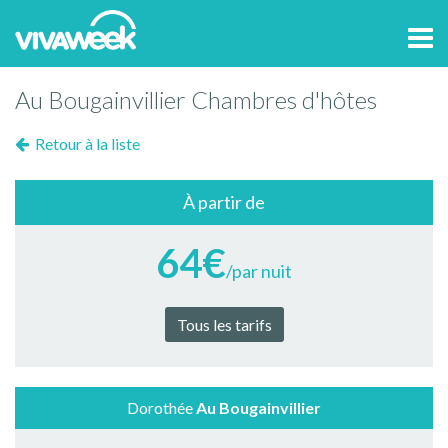
Tog
navi
Au Bougainvillier Chambres d'hôtes
Retour à la liste
À partir de
64€
/par nuit
Tous les tarifs
Dorothée
Au Bougainvillier