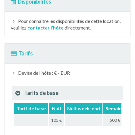
Disponibilités
Pour connaître les disponibilités de cette location,
veuillez
contacter l'hôte
directement.
Tarifs
Devise de l'hôte : € - EUR
Tarifs de base
Tarif de base
Nuit
Nuit week-end
Semaine
M
105 €
500 €