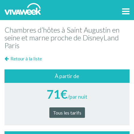
Tog
navi
Chambres d’hôtes à Saint Augustin en
seine et marne proche de DisneyLand
Paris
Retour à la liste
À partir de
71€
/par nuit
Tous les tarifs