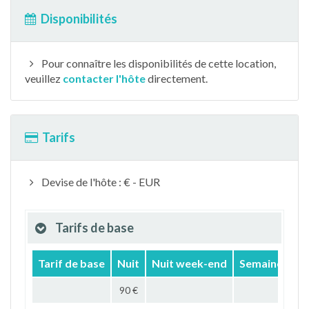
Disponibilités
Pour connaître les disponibilités de cette location,
veuillez
contacter l'hôte
directement.
Tarifs
Devise de l'hôte : € - EUR
Tarifs de base
Tarif de base
Nuit
Nuit week-end
Semaine
Mo
90 €