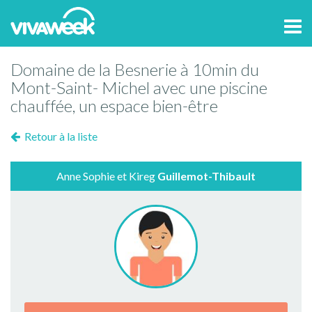
Tog
navi
Domaine de la Besnerie à 10min du
Mont-Saint- Michel avec une piscine
chauffée, un espace bien-être
Retour à la liste
Anne Sophie et Kireg
Guillemot-Thibault