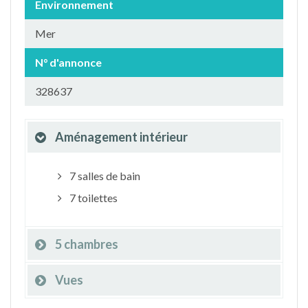
Environnement
Mer
N° d'annonce
328637
Aménagement intérieur
7 salles de bain
7 toilettes
5 chambres
Vues