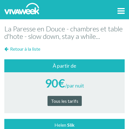
Tog
navi
La Paresse en Douce - chambres et table
d'hote - slow down, stay a while...
Retour à la liste
À partir de
90€
/par nuit
Tous les tarifs
Helen
Slik