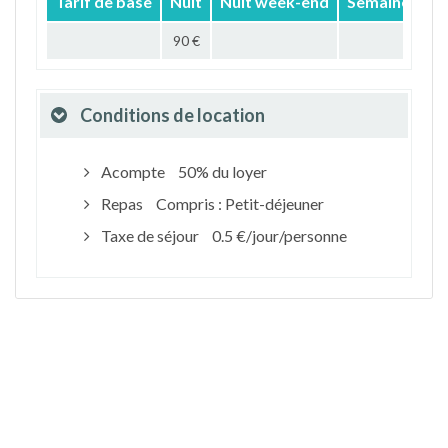
Tarif de base
Nuit
Nuit week-end
Semaine
Mo
90 €
Conditions de location
Acompte
50% du loyer
Repas
Compris : Petit-déjeuner
Taxe de séjour
0.5 €/jour/personne