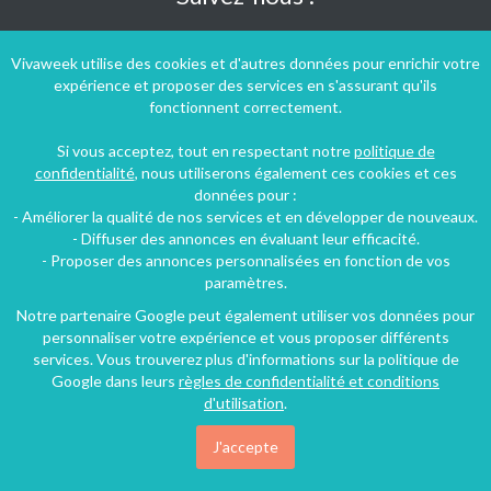
Vivaweek utilise des cookies et d'autres données pour enrichir votre
expérience et proposer des services en s'assurant qu'ils
fonctionnent correctement.
Si vous acceptez, tout en respectant notre
politique de
confidentialité
, nous utiliserons également ces cookies et ces
données pour :
- Améliorer la qualité de nos services et en développer de nouveaux.
- Diffuser des annonces en évaluant leur efficacité.
- Proposer des annonces personnalisées en fonction de vos
paramètres.
Notre partenaire Google peut également utiliser vos données pour
personnaliser votre expérience et vous proposer différents
Conditions générales d'utilisation
-
Politique de confidentialité
services. Vous trouverez plus d'informations sur la politique de
Copyright © 2009 ‐ 2026 Vivaweek ‐ Tous droits réservés ‐
Google dans leurs
règles de confidentialité et conditions
Dernière mise à jour du site : 07 août 2026
d'utilisation
.
J'accepte