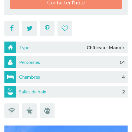
Contacter l'hôte
Type
Château - Manoir
Personnes
14
Chambres
4
Salles de bain
2