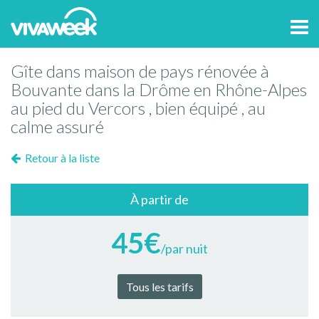
Tog
navi
Gîte dans maison de pays rénovée à
Bouvante dans la Drôme en Rhône-Alpes
au pied du Vercors , bien équipé , au
calme assuré
Retour à la liste
À partir de
45€
/par nuit
Tous les tarifs