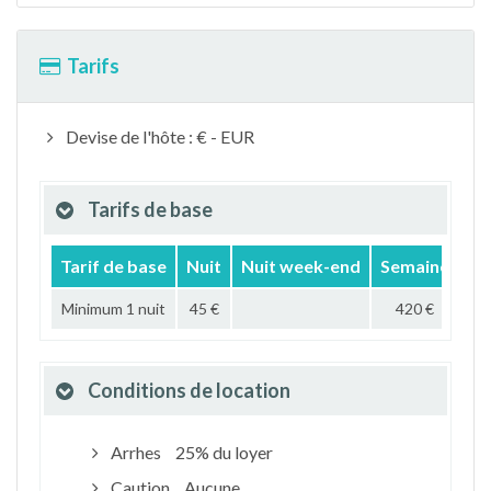
Tarifs
Devise de l'hôte : € - EUR
Tarifs de base
Tarif de base
Nuit
Nuit week-end
Semaine
Mo
Minimum 1 nuit
45 €
420 €
Conditions de location
Arrhes
25% du loyer
Caution
Aucune