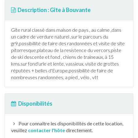
Description : Gîte à Bouvante
Gîte
rural classé dans maison de pays , au calme ,dans
un cadre de verdure naturel ,sur le parcours du
gr9,possibillité de faire des
randonnée
s et visite de sîte
pitorresque,plateau de la resistence du vercors,piste
de
ski
descente et fond , chiens de traineaux, à 15
kms.sur fond'urle et lente, vassieux. visite de grottes
réputées + belles d'Europe.possibilité de faire de
nombreuses
randonnée
s, a pied , vélo , vtt
Disponibilités
Pour connaître les disponibilités de cette location,
veuillez
contacter l'hôte
directement.