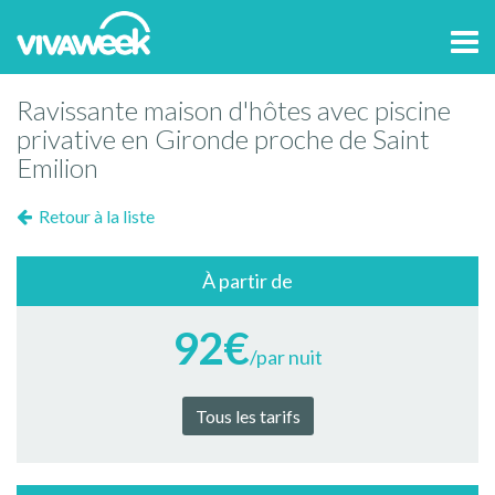
Tog
navi
Ravissante maison d'hôtes avec piscine
privative en Gironde proche de Saint
Emilion
Retour à la liste
À partir de
92€
/par nuit
Tous les tarifs