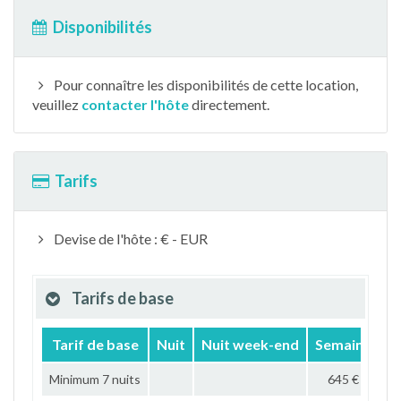
Disponibilités
Pour connaître les disponibilités de cette location,
veuillez
contacter l'hôte
directement.
Tarifs
Devise de l'hôte : € - EUR
Tarifs de base
Tarif de base
Nuit
Nuit week-end
Semaine
M
Minimum 7 nuits
645 €