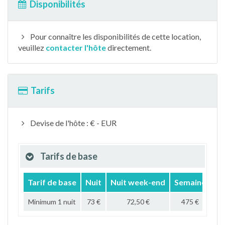
Disponibilités
Pour connaître les disponibilités de cette location,
veuillez
contacter l'hôte
directement.
Tarifs
Devise de l'hôte : € - EUR
Tarifs de base
Tarif de base
Nuit
Nuit week-end
Semaine
Mo
Minimum 1 nuit
73 €
72,50 €
475 €