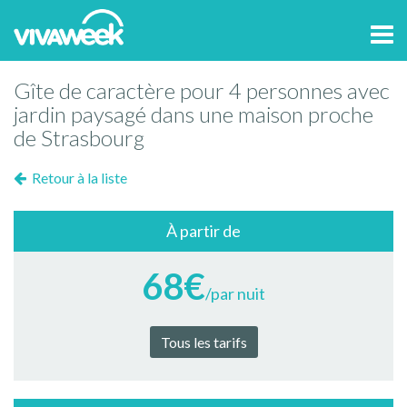
Tog
navi
Gîte de caractère pour 4 personnes avec
jardin paysagé dans une maison proche
de Strasbourg
Retour à la liste
À partir de
68€
/par nuit
Tous les tarifs