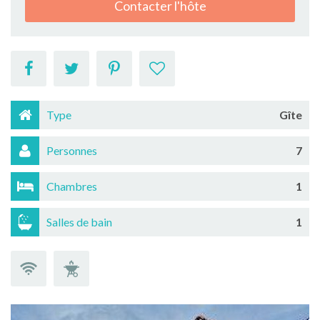
Contacter l'hôte
Type
Gîte
Personnes
7
Chambres
1
Salles de bain
1