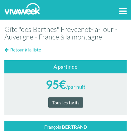
Tog
navi
Gîte "des Barthes" Freycenet-la-Tour -
Auvergne - France à la montagne
Retour à la liste
À partir de
95€
/par nuit
Tous les tarifs
François
BERTRAND