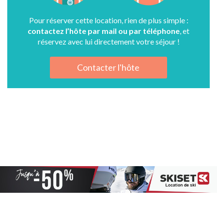
Pour réserver cette location, rien de plus simple :
contactez l’hôte par mail ou par téléphone
, et
réservez avec lui directement votre séjour !
Contacter l'hôte