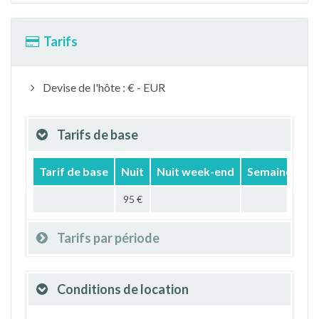
Tarifs
Devise de l'hôte : € - EUR
Tarifs de base
Tarif de base
Nuit
Nuit week-end
Semaine
Mo
95 €
Tarifs par période
Conditions de location