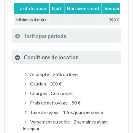
Tarif de base
Nuit
Nuit week-end
Semaine
M
Minimum 4 nuits
390 €
Tarifs par période
Conditions de location
Acompte
25% du loyer
Caution
300 €
Charges
Comprises
Frais de nettoyage
50 €
Taxe de séjour
1.6 €/jour/personne
Versement du solde
2 semaines avant
le séjour