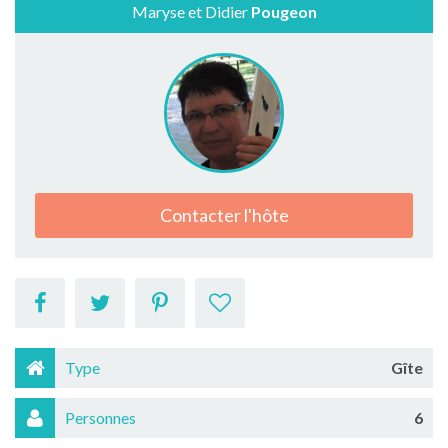
Maryse et Didier
Pougeon
Contacter l'hôte
Type
Gîte
Personnes
6