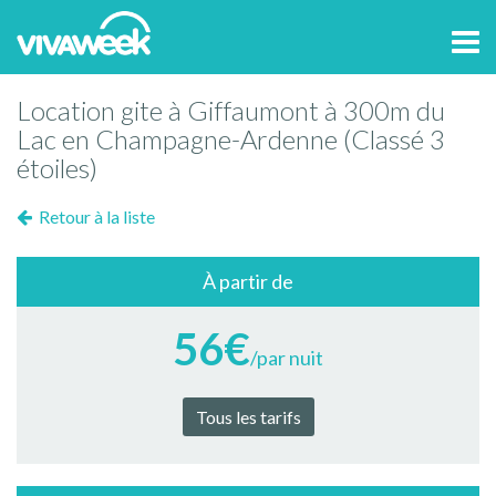
Tog
navi
Location gite à Giffaumont à 300m du
Lac en Champagne-Ardenne (Classé 3
étoiles)
Retour à la liste
À partir de
56€
/par nuit
Tous les tarifs