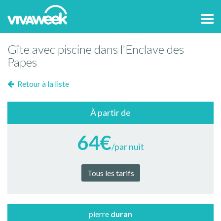
Tog
navi
Gîte avec piscine dans l'Enclave des
Papes
Retour à la liste
À partir de
64€
/par nuit
Tous les tarifs
pierre
duran