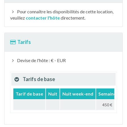
Pour connaître les disponibilités de cette location,
veuillez
contacter l'hôte
directement.
Tarifs
Devise de l'hôte : € - EUR
Tarifs de base
Tarif de base
Nuit
Nuit week-end
Semaine
Mo
450 €