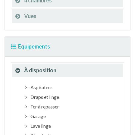
4 chambres
Vues
Equipements
À disposition
Aspirateur
Draps et linge
Fer à repasser
Garage
Lave linge