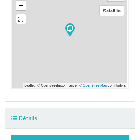
−
Leaflet | © Openstreetmap France | ©
OpenStreetMap
contributors
Détails