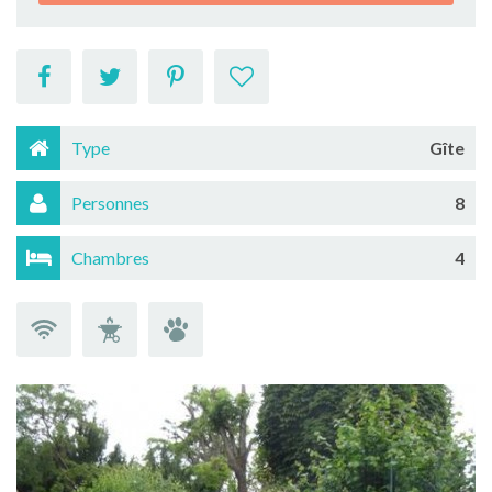
Type
Gîte
Personnes
8
Chambres
4