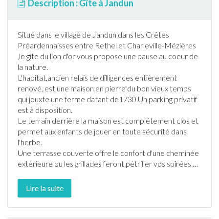
Description : Gîte à Jandun
Situé dans le village de
Jandun
dans les Crêtes
Préardennaisses entre Rethel et Charleville-Mézières
,le
gîte
du lion d'or vous propose une pause au coeur de
la nature.
L'habitat,ancien relais de dilligences entièrement
renové, est une maison en pierre"du bon vieux temps
qui jouxte une ferme datant de1730.Un parking privatif
est à disposition.
Le terrain derrière la maison est complétement clos et
permet aux enfants de jouer en toute sécurité dans
l'herbe.
Une
terrasse
couverte offre le confort d'une cheminée
extérieure ou les grillades feront pétriller vos soirées
…
Lire la suite