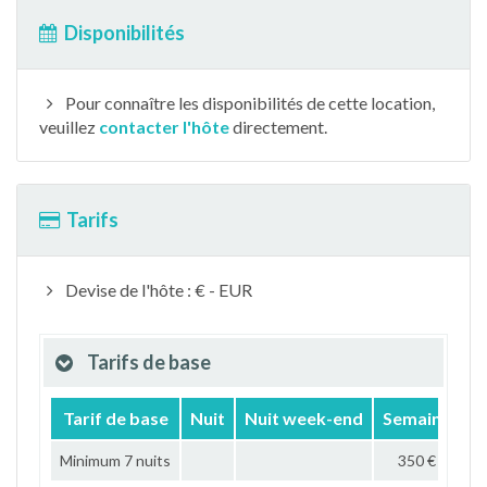
Disponibilités
Pour connaître les disponibilités de cette location,
veuillez
contacter l'hôte
directement.
Tarifs
Devise de l'hôte : € - EUR
Tarifs de base
Tarif de base
Nuit
Nuit week-end
Semaine
M
Minimum 7 nuits
350 €