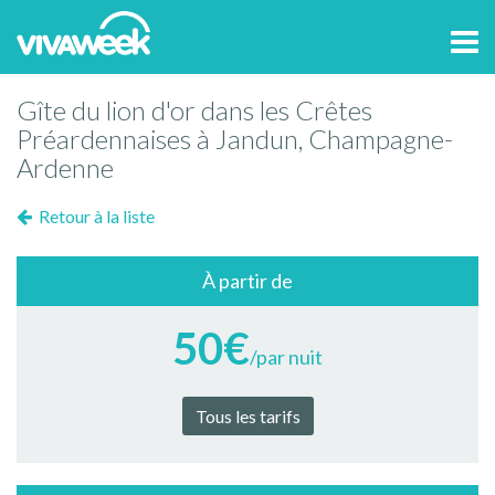
Tog
navi
Gîte du lion d'or dans les Crêtes
Préardennaises à Jandun, Champagne-
Ardenne
Retour à la liste
À partir de
50€
/par nuit
Tous les tarifs