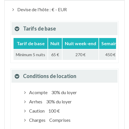
Devise de l'hôte : € - EUR
Tarifs de base
Tarif de base
Nuit
Nuit week-end
Semaine
M
Minimum 5 nuits
65 €
270 €
450 €
1 
Conditions de location
Acompte
30% du loyer
Arrhes
30% du loyer
Caution
100 €
Charges
Comprises