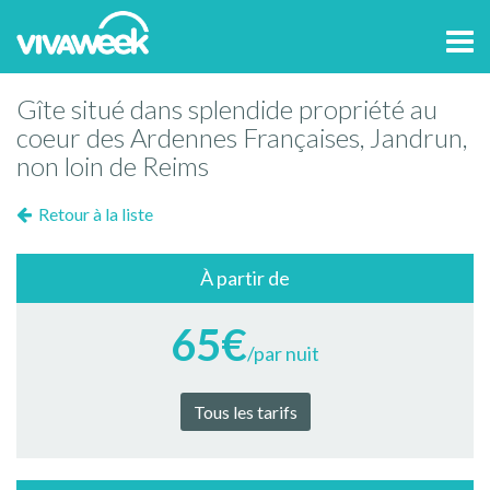
Tog
navi
Gîte situé dans splendide propriété au
coeur des Ardennes Françaises, Jandrun,
non loin de Reims
Retour à la liste
À partir de
65€
/par nuit
Tous les tarifs