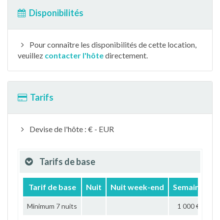
Disponibilités
Pour connaître les disponibilités de cette location,
veuillez
contacter l'hôte
directement.
Tarifs
Devise de l'hôte : € - EUR
Tarifs de base
Tarif de base
Nuit
Nuit week-end
Semaine
M
Minimum 7 nuits
1 000 €