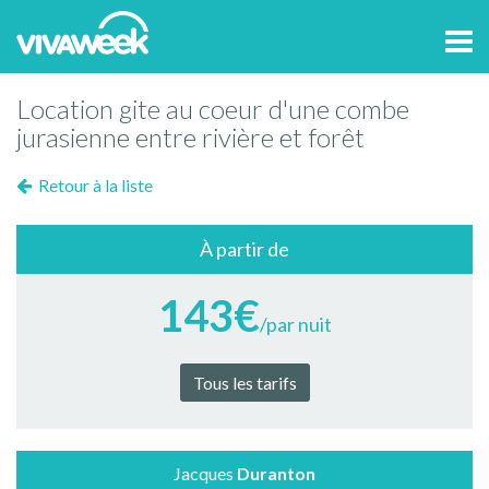
Tog
navi
Location gite au coeur d'une combe
jurasienne entre rivière et forêt
Retour à la liste
À partir de
143€
/par nuit
Tous les tarifs
Jacques
Duranton