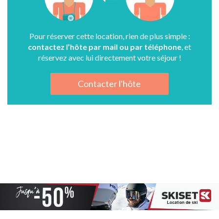
Pour réserver cette location, rien de plus simple :
contactez l’hôte par mail ou par téléphone
, et
réservez avec lui directement votre séjour !
Contacter l'hôte