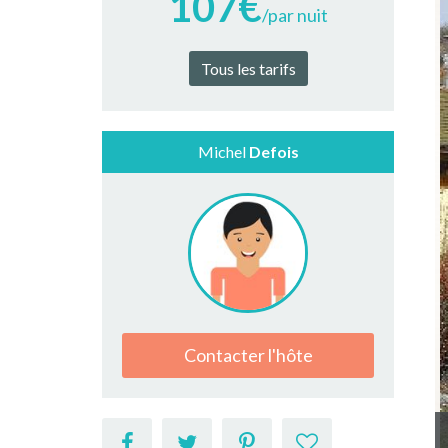
107€
/par nuit
Tous les tarifs
Michel
Defois
Contacter l'hôte