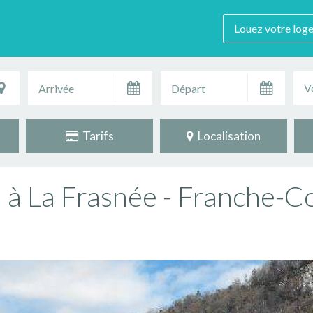
Louez votre log
V
Tarifs
Localisation
" à La Frasnée - Franche-C