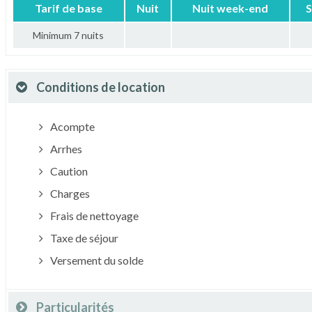
Tarif de base
Nuit
Nuit week-end
S
Minimum 7 nuits
Conditions de location
Acompte
Arrhes
Caution
Charges
Frais de nettoyage
Taxe de séjour
Versement du solde
Particularités