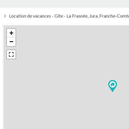
Location de vacances - Gîte - La Frasnée, Jura, Franche-Co
+
−