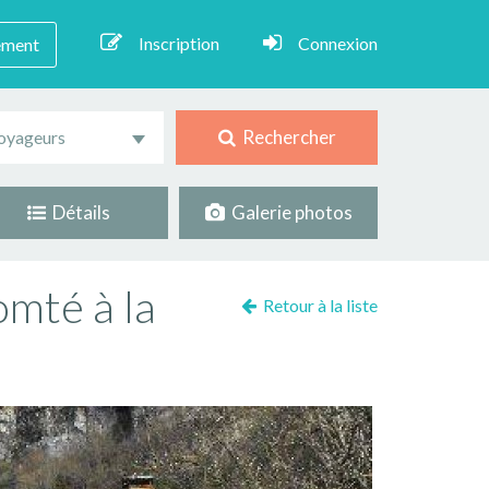
Inscription
Connexion
ement
Rechercher
oyageurs
Détails
Galerie photos
omté à la
Retour à la liste