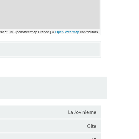
eaflet | © Openstreetmap France | ©
OpenStreetMap
contributors
La Jovinienne
Gîte