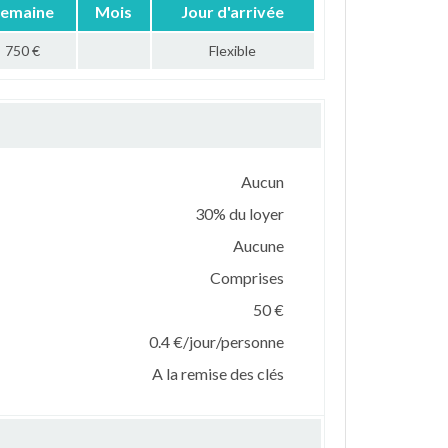
emaine
Mois
Jour d'arrivée
750 €
Flexible
Aucun
30% du loyer
Aucune
Comprises
50 €
0.4 €/jour/personne
A la remise des clés