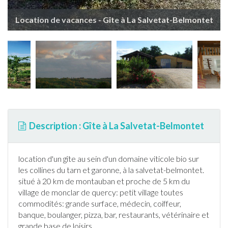
Location de vacances - Gîte à La Salvetat-Belmontet
Description : Gîte à La Salvetat-Belmontet
location d'un
gîte
au sein d'un domaine viticole bio sur
les collines du tarn et garonne, à
la salvetat-belmontet
.
situé à 20 km de montauban et proche de 5 km du
village de monclar de quercy: petit village toutes
commodités: grande surface, médecin, coiffeur,
banque, boulanger, pizza, bar, restaurants, vétérinaire et
grande base de loisirs.