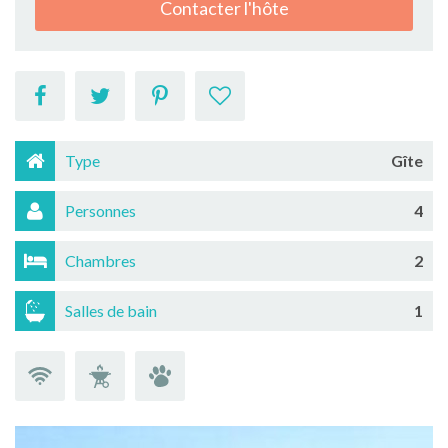
Contacter l'hôte
Type
Gîte
Personnes
4
Chambres
2
Salles de bain
1