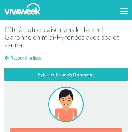
Tog
navi
Gîte à Lafrancaise dans le Tarn-et-
Garonne en midi-Pyrénées avec spa et
sauna
Retour à la liste
Sylvie et francois
Dabernat