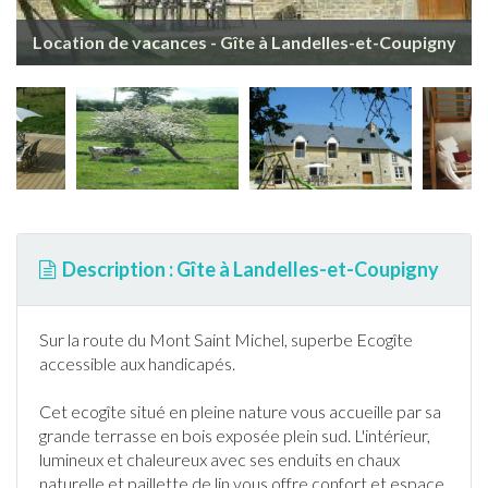
Location de vacances - Gîte à Landelles-et-Coupigny
Description : Gîte à Landelles-et-Coupigny
Sur la route du Mont Saint Michel, superbe Eco
gîte
accessible aux handicapés.
Cet eco
gîte
situé en pleine nature vous accueille par sa
grande
terrasse
en bois exposée plein sud. L'intérieur,
lumineux et chaleureux avec ses enduits en chaux
naturelle et paillette de lin vous offre confort et espace.