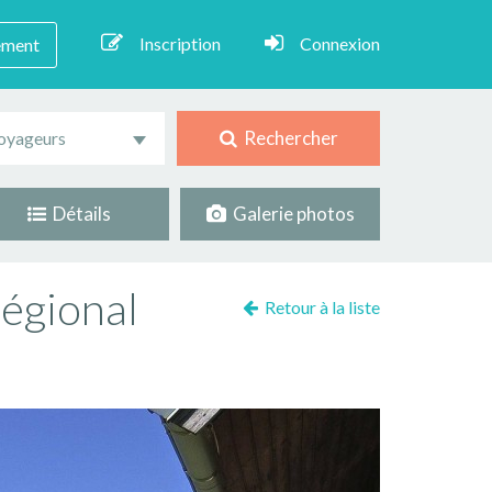
Inscription
Connexion
ement
Rechercher
oyageurs
Détails
Galerie photos
régional
Retour à la liste