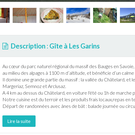
Description : Gîte à Les Garins
Au cœur du parc naturel régional du massif des Bauges en
Savoie
au milieu des alpages à 1100 m d’altitude, et bénéficie d’un calm
Il domine une grande partie du massif : la vallée du Châtelard, e
Margeriaz, Semnoz et Arclusaz.
A 4 km au dessus du Châtelard, en voiture l'été ou 1h de marche 
Notre cuisine est du terroir et les produits frais locaux,repas en
t
Départ de
randonnée
s avec ânes de bât : balade journée ou circu
Lire la suite