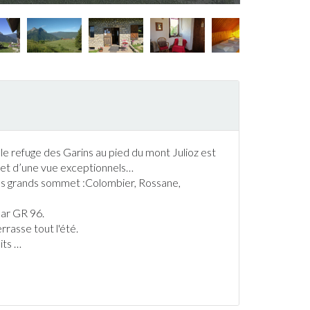
, le refuge des Garins au pied du mont Julioz est
e et d’une vue exceptionnels…
t les grands sommet :Colombier, Rossane,
par GR 96.
errasse
tout l'été.
its
…