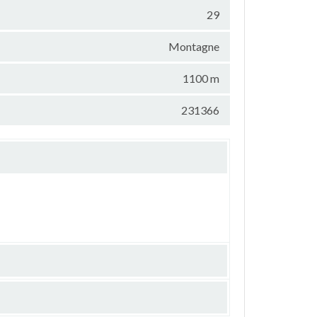
29
Montagne
1100 m
231366