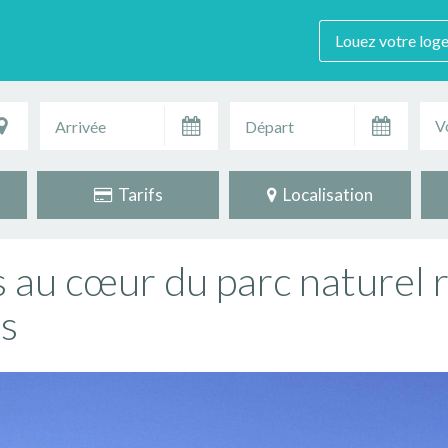
Louez votre log
V
Tarifs
Localisation
s au cœur du parc naturel 
s