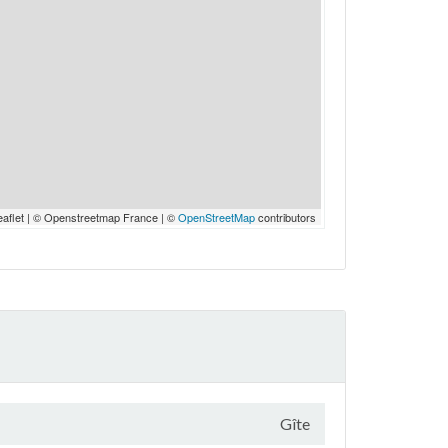
eaflet | © Openstreetmap France | ©
OpenStreetMap
contributors
Gîte