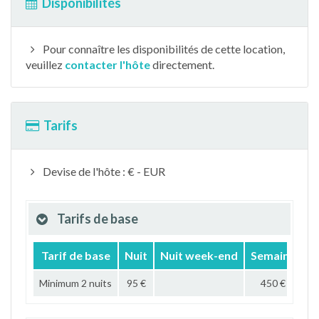
Disponibilités
Pour connaître les disponibilités de cette location,
veuillez
contacter l'hôte
directement.
Tarifs
Devise de l'hôte : € - EUR
Tarifs de base
Tarif de base
Nuit
Nuit week-end
Semaine
M
Minimum 2 nuits
95 €
450 €