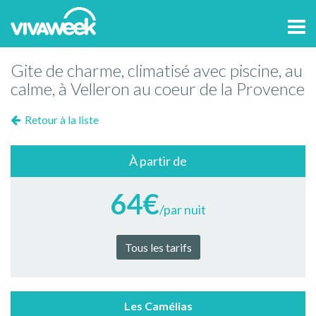
Tog
navi
Gite de charme, climatisé avec piscine, au
calme, à Velleron au coeur de la Provence
Retour à la liste
À partir de
64€
/par nuit
Tous les tarifs
Les Camélias