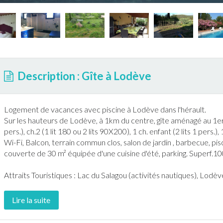
Description : Gîte à Lodève
Logement de vacances avec
piscine
à
Lodève
dans l'
hérault
.
Sur les hauteurs de
Lodève
, à 1km du centre,
gîte
aménagé au 1er ét
pers.), ch.2 (1 lit 180 ou 2 lits 90X200), 1 ch. enfant (2 lits 1 pers.),
Wi-Fi, Balcon, terrain commun clos, salon de
jardin
,
barbecue
,
pis
couverte de 30 m² équipée d'une cuisine d'été, parking. Superf.10
Attraits Touristiques : Lac du Salagou (activités nautiques),
Lodèv
Lire la suite