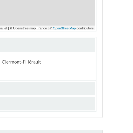
eaflet | © Openstreetmap France | ©
OpenStreetMap
contributors
Clermont-l'Hérault