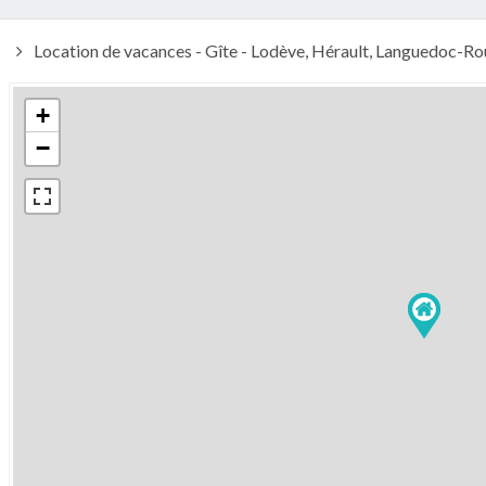
Location de vacances - Gîte - Lodève, Hérault, Languedoc-Rou
+
−