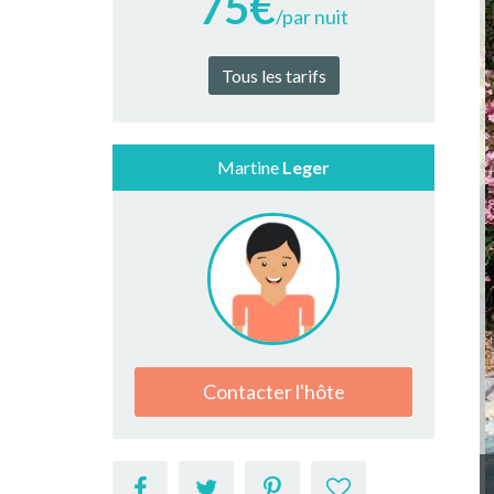
75€
/par nuit
Tous les tarifs
Martine
Leger
Contacter l'hôte