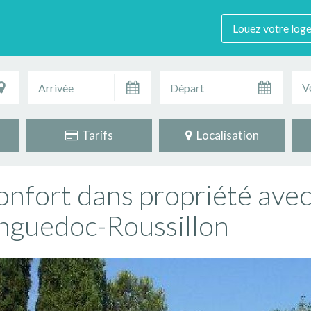
Louez votre log
V
Tarifs
Localisation
nfort dans propriété avec
Languedoc-Roussillon