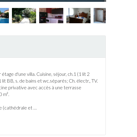
age d'une villa. Cuisine, séjour, ch.1 (1 lit 2
 1 lit BB, s. de bains et wc.séparés; Ch. électr., TV.
cine
privative avec accès à une
terrasse
0 m².
e
(cathédrale et
…