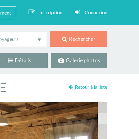
Inscription
Connexion
ement
Rechercher
oyageurs
Détails
Galerie photos
LE
Retour à la liste