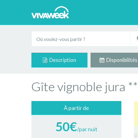
Description
Disponibilités
Gîte vignoble jur
À partir de
50€
/par nuit