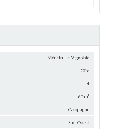
Ménétru-le-Vignoble
Gîte
4
60 m²
Campagne
Sud-Ouest