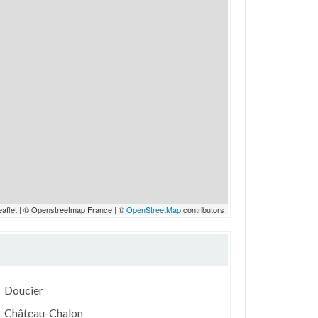
eaflet | © Openstreetmap France | ©
OpenStreetMap
contributors
Doucier
Château-Chalon