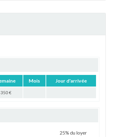
emaine
Mois
Jour d'arrivée
350 €
25% du loyer