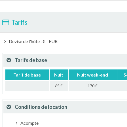
Tarifs
Devise de l'hôte : € - EUR
Tarifs de base
Tarif de base
Nuit
Nuit week-end
S
65 €
170 €
Conditions de location
Acompte