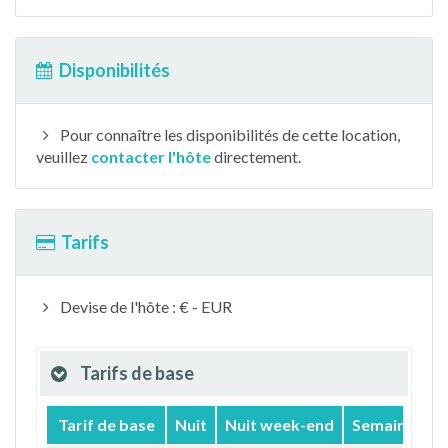
Disponibilités
Pour connaître les disponibilités de cette location,
veuillez
contacter l'hôte
directement.
Tarifs
Devise de l'hôte : € - EUR
Tarifs de base
Tarif de base
Nuit
Nuit week-end
Semaine
M