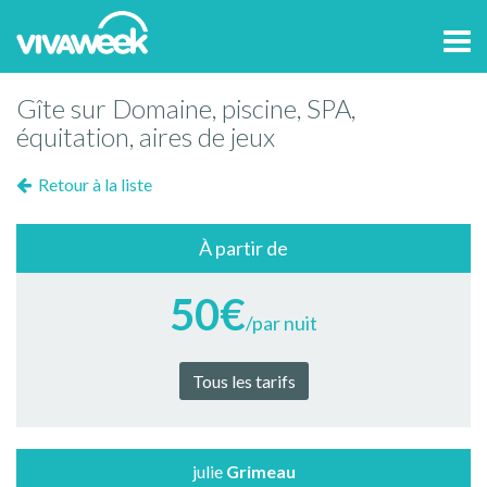
Tog
navi
Gîte sur Domaine, piscine, SPA,
équitation, aires de jeux
Retour à la liste
À partir de
50€
/par nuit
Tous les tarifs
julie
Grimeau