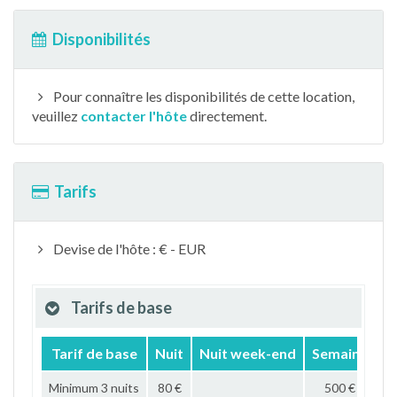
Disponibilités
Pour connaître les disponibilités de cette location,
veuillez
contacter l'hôte
directement.
Tarifs
Devise de l'hôte : € - EUR
Tarifs de base
Tarif de base
Nuit
Nuit week-end
Semaine
M
Minimum 3 nuits
80 €
500 €
1 