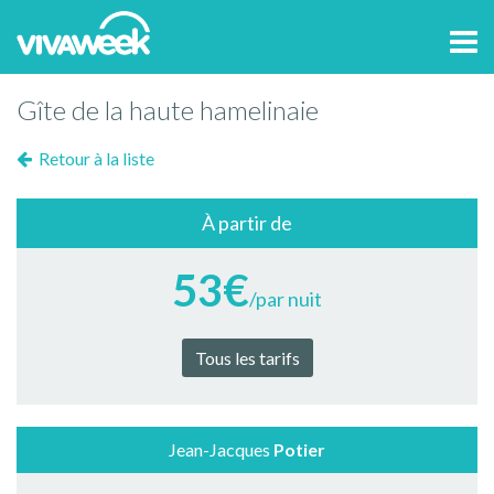
Tog
navi
Gîte de la haute hamelinaie
Retour à la liste
À partir de
53€
/par nuit
Tous les tarifs
Jean-Jacques
Potier