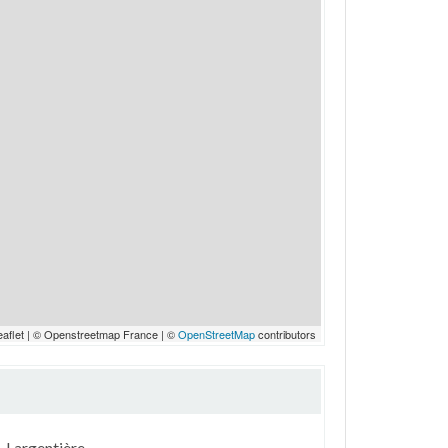
eaflet | © Openstreetmap France | ©
OpenStreetMap
contributors
Largentière