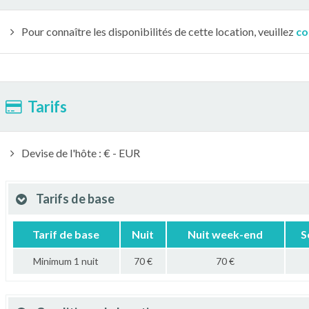
Pour connaître les disponibilités de cette location, veuillez
co
Tarifs
Devise de l'hôte : € - EUR
Tarifs de base
Tarif de base
Nuit
Nuit week-end
S
Minimum 1 nuit
70 €
70 €