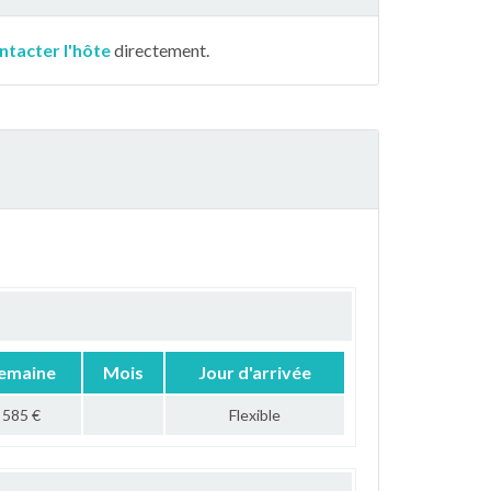
ntacter l'hôte
directement.
emaine
Mois
Jour d'arrivée
585 €
Flexible