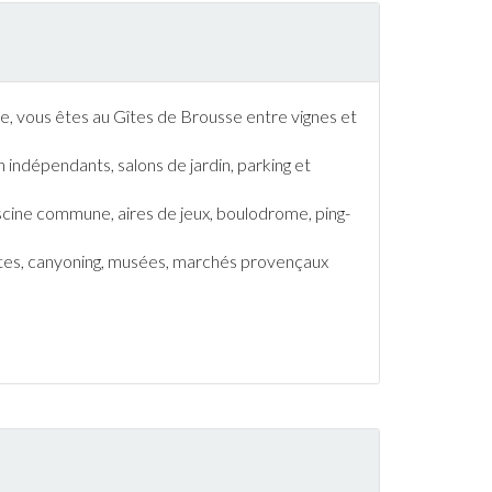
e, vous êtes au
Gîte
s de Brousse entre vignes et
in indépendants, salons de
jardin
, parking et
scine
commune, aires de jeux, boulodrome, ping-
ttes, canyoning, musées, marchés provençaux