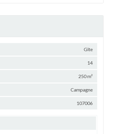
Gîte
14
250 m²
Campagne
107006