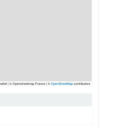
eaflet | © Openstreetmap France | ©
OpenStreetMap
contributors