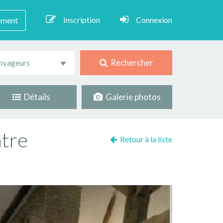
Inscription
Connexion
ement
Rechercher
oyageurs
Détails
Galerie photos
ntre
Retour à la liste