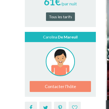
61€
/par nuit
Tous les tarifs
Carolina
De Mareuil
Contacter l'hôte