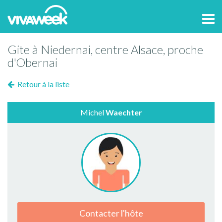
Tog
navi
Gite à Niedernai, centre Alsace, proche
d'Obernai
Retour à la liste
Michel
Waechter
Contacter l'hôte