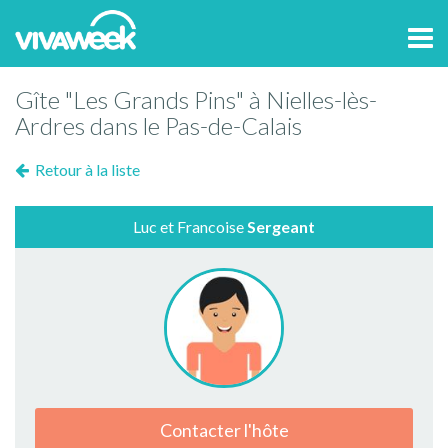
Tog
navi
Gîte "Les Grands Pins" à Nielles-lès-
Ardres dans le Pas-de-Calais
Retour à la liste
Luc et Francoise
Sergeant
Contacter l'hôte