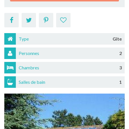
Type
Gîte
Personnes
2
Chambres
3
Salles de bain
1