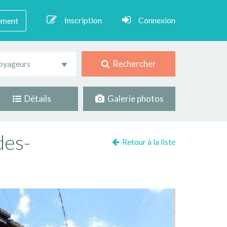
Inscription
Connexion
ement
Rechercher
oyageurs
Détails
Galerie photos
des-
Retour à la liste