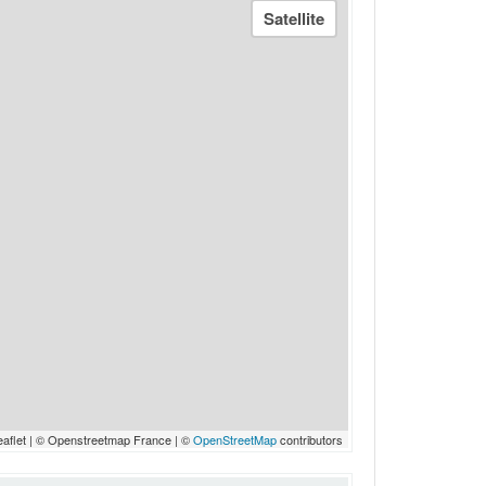
eaflet | © Openstreetmap France | ©
OpenStreetMap
contributors