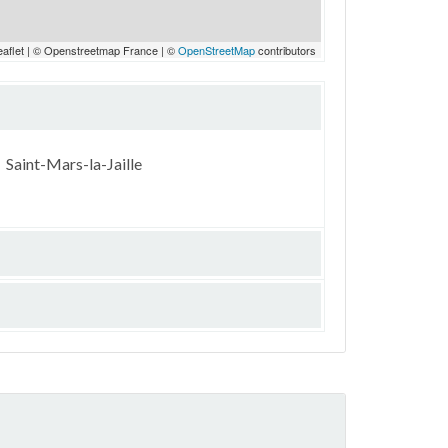
eaflet | © Openstreetmap France | ©
OpenStreetMap
contributors
Saint-Mars-la-Jaille