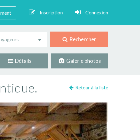
Inscription
Connexion
ement
Rechercher
oyageurs
Détails
Galerie photos
ntique.
Retour à la liste