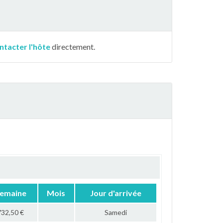
ntacter l'hôte
directement.
emaine
Mois
Jour d'arrivée
732,50 €
Samedi