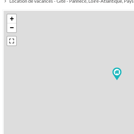
Location de vacances - Gîte - Pannecé, Loire-Atlantique, Pays 
+
−