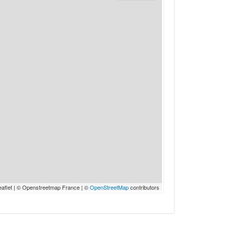
eaflet | © Openstreetmap France | ©
OpenStreetMap
contributors