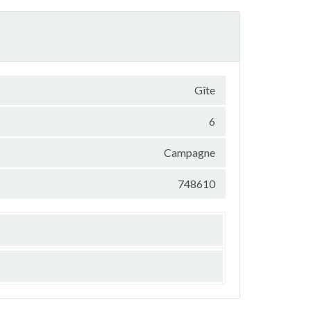
Gîte
6
Campagne
748610