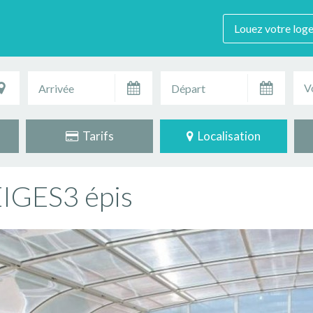
Louez votre log
V
Tarifs
Localisation
IGES3 épis