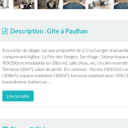
Description : Gîte à Paulhan
A la sortie du village, sur une propriété de 2,5 ha (verger d'aman
comprenant 4
gîte
s. La Fée des Neiges: 1er étage : Séjour/espace c
90X200cm modulable en 180cm), salle d'eau, wc, ch.clim reversible, 
Terrasse
(20m²), salon de
jardin
. En commun :
Piscine
(10X5m) cou
(108m²), espace extérieur (100m²),
terrasse
solarium avec SPA (1
boulodrome,
barbecue
,
…
Lire la suite