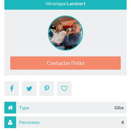
Véronique
Lambert
Contacter l'hôte
Type
Gîte
Personnes
4