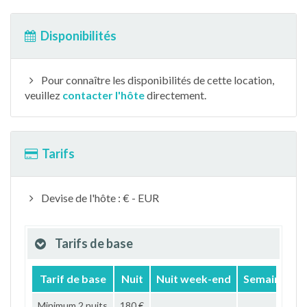
Disponibilités
Pour connaître les disponibilités de cette location,
veuillez
contacter l'hôte
directement.
Tarifs
Devise de l'hôte : € - EUR
Tarifs de base
Tarif de base
Nuit
Nuit week-end
Semaine
M
Minimum 2 nuits
180 €