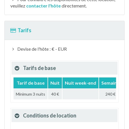
veuillez
contacter l'hôte
directement.
Tarifs
Devise de l'hôte : € - EUR
Tarifs de base
Tarif de base
Nuit
Nuit week-end
Semaine
M
Minimum 3 nuits
40 €
240 €
75
Conditions de location