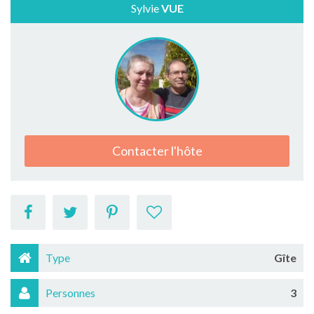
Sylvie
VUE
Contacter l'hôte
Type
Gîte
Personnes
3