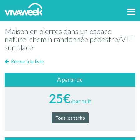
Tog
navi
Maison en pierres dans un espace
naturel chemin randonnée pédestre/VTT
sur place
Retour à la liste
À partir de
25€
/par nuit
Tous les tarifs