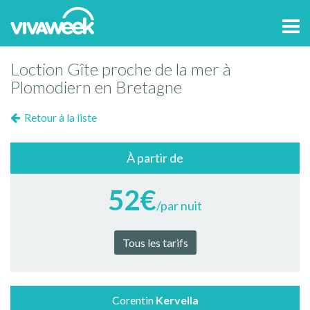
Tog
navi
Loction Gîte proche de la mer à
Plomodiern en Bretagne
Retour à la liste
À partir de
52€
/par nuit
Tous les tarifs
Corentin
Kervella