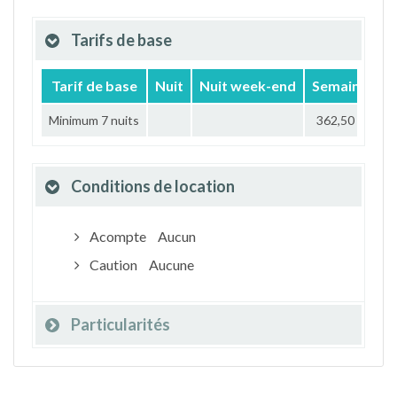
Tarifs de base
Tarif de base
Nuit
Nuit week-end
Semaine
M
Minimum 7 nuits
362,50 €
Conditions de location
Acompte
Aucun
Caution
Aucune
Particularités