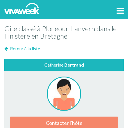
Tog
navi
Gîte classé à Ploneour-Lanvern dans le
Finistère en Bretagne
Retour à la liste
Catherine
Bertrand
Contacter l'hôte