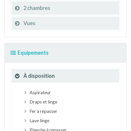
2 chambres
Vues
Equipements
À disposition
Aspirateur
Draps et linge
Fer à repasser
Lave linge
Planche à repasser