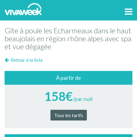
Tog
navi
Gîte à poule les Echarmeaux dans le haut
beaujolais en région rhône alpes avec spa
et vue dégagée
Retour à la liste
À partir de
158€
/par nuit
Tous les tarifs