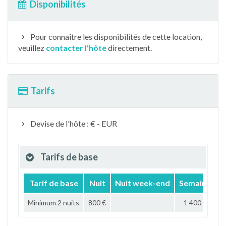
Disponibilités
Pour connaître les disponibilités de cette location,
veuillez
contacter l'hôte
directement.
Tarifs
Devise de l'hôte : € - EUR
Tarifs de base
Tarif de base
Nuit
Nuit week-end
Semaine
Minimum 2 nuits
800 €
1 400 €
4