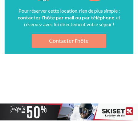
Pour réserver cette location, rien de plus simple :
contactez l’hôte par mail ou par téléphone
, et
réservez avec lui directement votre séjour !
Contacter l'hôte