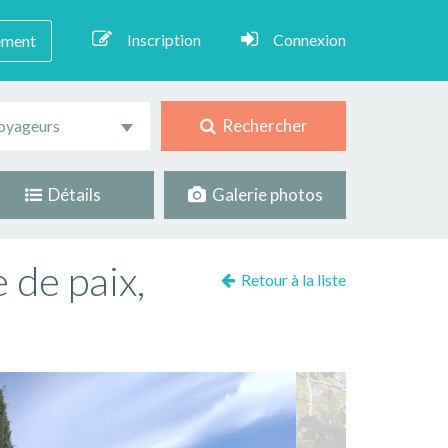
Inscription
Connexion
ement
Rechercher
oyageurs
Détails
Galerie photos
 de paix,
Retour à la liste