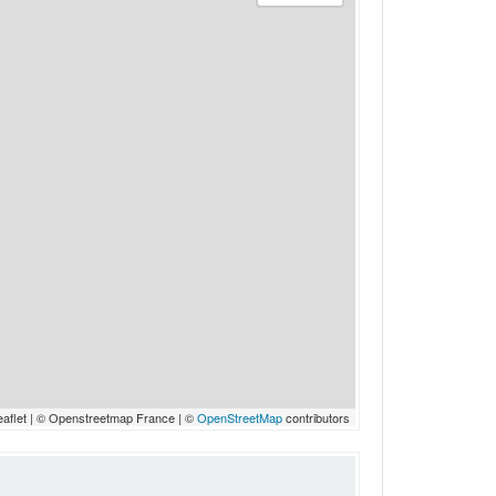
eaflet | © Openstreetmap France | ©
OpenStreetMap
contributors