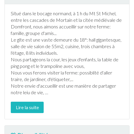
Situé dans le bocage normand, à 1 h du Mt St Michel,
entre les cascades de Mortain et la citée médiévale de
Domfront, nous aimons accueillir sur notre ferme:
famille, groupe d'amis...
Le
gîte
est une vaste demeure du 18°: hall gigantesque,
salle de vie salon de 55m2, cuisine, trois chambres à
l'étage, 8 lits individuels.
Nous partageons la cour, les jeux d'enfants, la table de
ping pong et le trampoline avec vous,
Nous vous ferons visiter la ferme: possiblité d'aller
traire, de
jardin
er, d'étiqueter,...
Notre envie d'accueillir est une manière de partager
notre leiu de vie,
…
Lire la suite