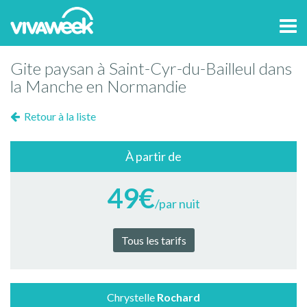
Tog
navi
Gite paysan à Saint-Cyr-du-Bailleul dans
la Manche en Normandie
Retour à la liste
À partir de
49€
/par nuit
Tous les tarifs
Chrystelle
Rochard