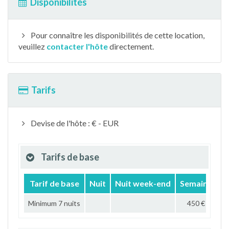
Disponibilités
Pour connaître les disponibilités de cette location,
veuillez
contacter l'hôte
directement.
Tarifs
Devise de l'hôte : € - EUR
Tarifs de base
Tarif de base
Nuit
Nuit week-end
Semaine
M
Minimum 7 nuits
450 €
1 