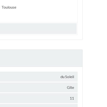
Toulouse
du Soleil
Gîte
11