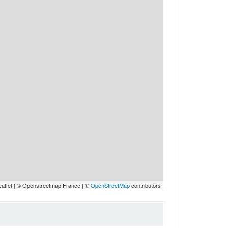
eaflet | © Openstreetmap France | ©
OpenStreetMap
contributors