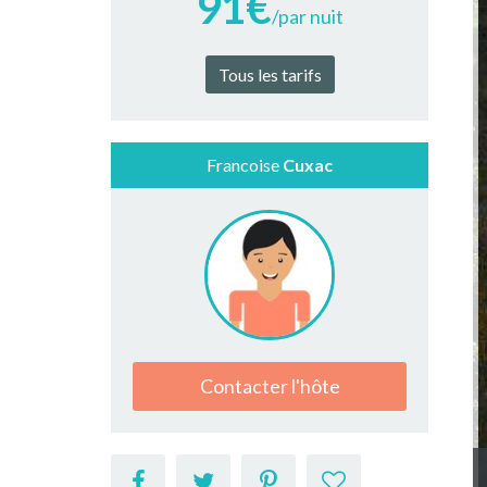
91€
/par nuit
Tous les tarifs
Francoise
Cuxac
Contacter l'hôte