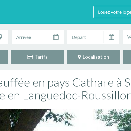
Louez votre log
V
Tarifs
Localisation
auffée en pays Cathare à S
e en Languedoc-Roussillo