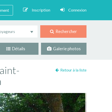
Inscription
Connexion
ement
Rechercher
oyageurs
Détails
Galerie photos
aint-
Retour à la liste
n