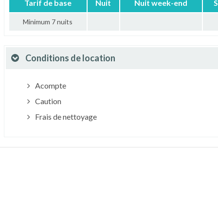
Tarif de base
Nuit
Nuit week-end
S
Minimum 7 nuits
Conditions de location
Acompte
Caution
Frais de nettoyage