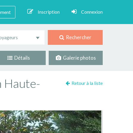
Inscription
Connexion
ement
Rechercher
oyageurs
Détails
Galerie photos
n Haute-
Retour à la liste