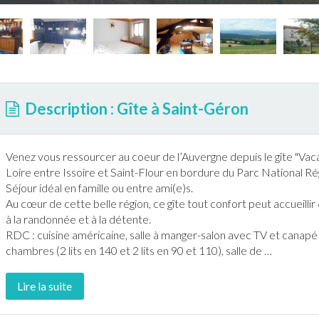
Description : Gîte à Saint-Géron
Venez vous ressourcer au coeur de l’
Auvergne
depuis le
gîte
"Vac
Loire
entre Issoire et Saint-Flour en bordure du Parc National Ré
Séjour idéal en famille ou entre ami(e)s.
Au cœur de cette belle région, ce
gîte
tout confort peut accueilli
à la
randonnée
et à la détente.
RDC : cuisine américaine, salle à manger-salon avec TV et canapé d
chambres (2 lits en 140 et 2 lits en 90 et 110), salle de
…
Lire la suite