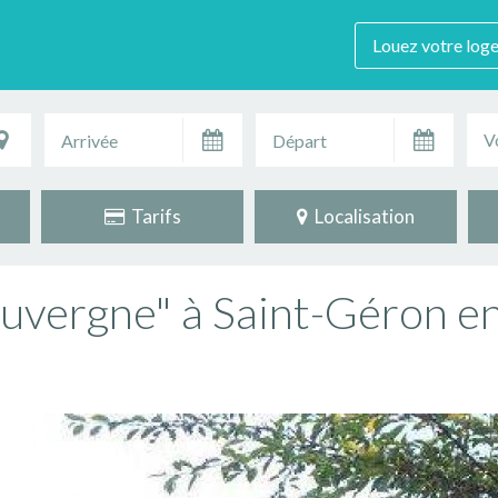
Louez votre log
V
Tarifs
Localisation
Auvergne" à Saint-Géron e