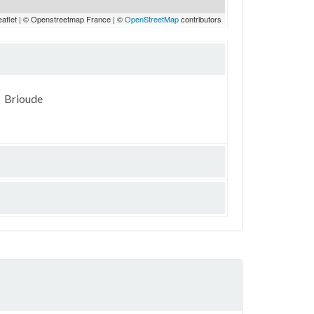
eaflet | © Openstreetmap France | ©
OpenStreetMap
contributors
Brioude