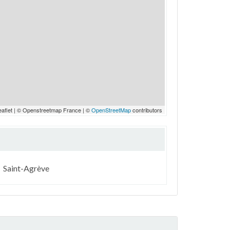
eaflet | © Openstreetmap France | ©
OpenStreetMap
contributors
Saint-Agrève