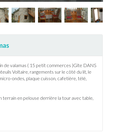
amas
tin de valamas ( 15 petit commerces )
Gîte
DANS
uils Voltaire, rangements sur le côté du lit, le
 micro-ondes, plaque cuisson, cafetière, télé,
un terrain en pelouse derrière la tour avec table,