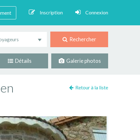
Inscription
Connexion
ement
Rechercher
oyageurs
Détails
Galerie photos
 en
Retour à la liste