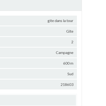
gite dans la tour
Gîte
2
Campagne
600 m
Sud
218603